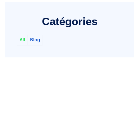
Catégories
All
Blog
Vous avez des
questions ?
N’hésitez pas à nous contacter pour que nous
puissions vous aider.
+237 690 238 445